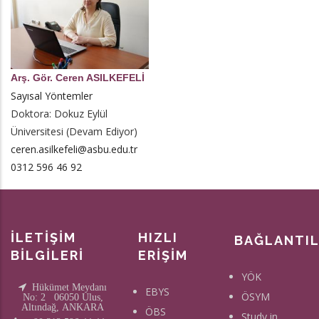
Arş. Gör. Ceren ASILKEFELİ
Sayısal Yöntemler
Doktora: Dokuz Eylül
Üniversitesi (Devam Ediyor)
ceren.asilkefeli@asbu.edu.tr
0312 596 46 92
İLETİŞİM
HIZLI
BAĞLANTI
BİLGİLERİ
ERİŞİM
YÖK
Hükümet Meydanı
EBYS
ÖSYM
No: 2 06050 Ulus,
Altındağ, ANKARA
ÖBS
Study in