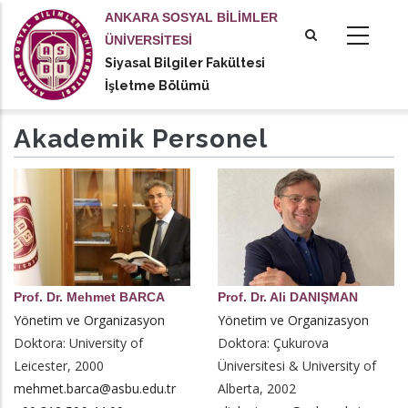
Ana
ANKARA SOSYAL BİLİMLER
içeriğe
ÜNİVERSİTESİ
atla
Siyasal Bilgiler Fakültesi
tional actions
İşletme Bölümü
Akademik Personel
Prof. Dr. Mehmet BARCA
Prof. Dr. Ali DANIŞMAN
Yönetim ve Organizasyon
Yönetim ve Organizasyon
Doktora: University of
Doktora: Çukurova
Leicester, 2000
Üniversitesi & University of
mehmet.barca@asbu.edu.tr
Alberta, 2002