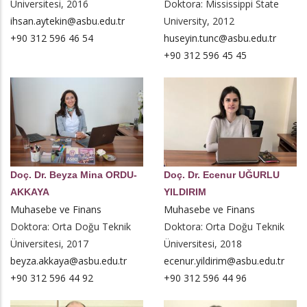
Üniversitesi, 2016
Doktora: Mississippi State
ihsan.aytekin@asbu.edu.tr
University, 2012
+90 312 596 46 54
huseyin.tunc@asbu.edu.tr
+90 312 596 45 45
Doç. Dr. Beyza Mina ORDU-
Doç. Dr. Ecenur UĞURLU
AKKAYA
YILDIRIM
Muhasebe ve Finans
Muhasebe ve Finans
Doktora: Orta Doğu Teknik
Doktora: Orta Doğu Teknik
Üniversitesi, 2017
Üniversitesi, 2018
beyza.akkaya@asbu.edu.tr
ecenur.yildirim@asbu.edu.tr
+90 312 596 44 92
+90 312 596 44 96