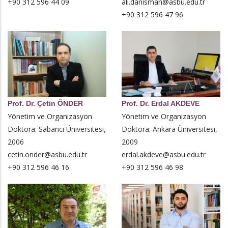
+90 312 596 44 09
ali.danisman@asbu.edu.tr
+90 312 596 47 96
Prof. Dr. Çetin ÖNDER
Prof. Dr. Erdal AKDEVE
Yönetim ve Organizasyon
Yönetim ve Organizasyon
Doktora: Sabancı Üniversitesi,
Doktora: Ankara Üniversitesi,
2006
2009
cetin.onder@asbu.edu.tr
erdal.akdeve@asbu.edu.tr
+90 312 596 46 16
+90 312 596 46 98