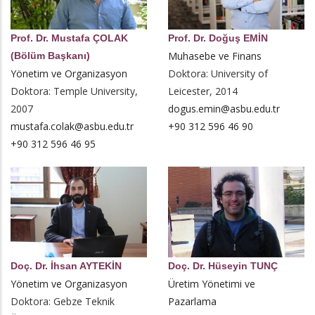
Prof. Dr. Mustafa ÇOLAK
Prof. Dr. Doğuş EMİN
Muhasebe ve Finans
(Bölüm Başkanı)
Yönetim ve Organizasyon
Doktora: University of
Doktora: Temple University,
Leicester, 2014
2007
dogus.emin@asbu.edu.tr
mustafa.colak@asbu.edu.tr
+90 312 596 46 90
+90 312 596 46 95
Doç. Dr. İhsan AYTEKİN
Doç. Dr. Hüseyin TUNÇ
Yönetim ve Organizasyon
Üretim Yönetimi ve
Doktora: Gebze Teknik
Pazarlama