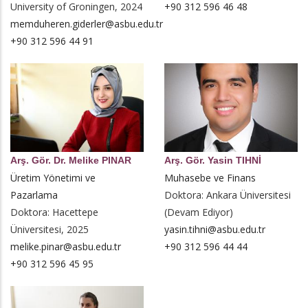
University of Groningen, 2024
+90 312 596 46 48
memduheren.giderler@asbu.edu.tr
+90 312 596 44 91
Arş. Gör. Dr. Melike PINAR
Arş. Gör. Yasin TIHNİ
Üretim Yönetimi ve
Muhasebe ve Finans
Pazarlama
Doktora: Ankara Üniversitesi
Doktora: Hacettepe
(Devam Ediyor)
Üniversitesi, 2025
yasin.tihni@asbu.edu.tr
melike.pinar@asbu.edu.tr
+90 312 596 44 44
+90 312 596 45 95