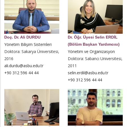
Doç. Dr. Ali DURDU
Dr. Öğr. Üyesi Selin ERDİL
Yönetim Bilişim Sistemleri
(Bölüm Başkan Yardımcısı)
Doktora: Sakarya Üniversitesi,
Yönetim ve Organizasyon
2016
Doktora: Sabancı Universitesi,
ali.durdu@asbu.edu.tr
2011
+90 312 596 44 44
selin.erdil@asbu.edu.tr
+90 312 596 44 44