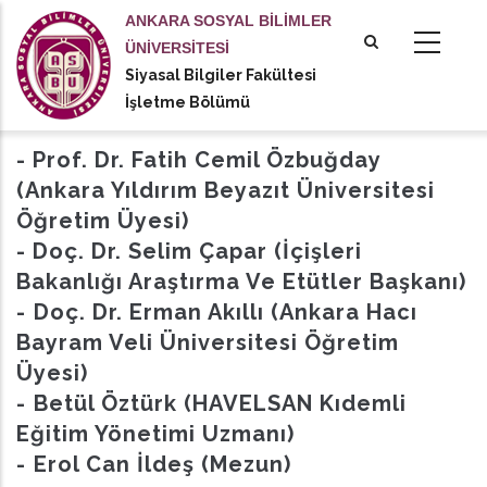
Ana
ANKARA SOSYAL BİLİMLER
içeriğe
ÜNİVERSİTESİ
atla
Siyasal Bilgiler Fakültesi
tional actions
İşletme Bölümü
- Prof. Dr. Fatih Cemil Özbuğday
(Ankara Yıldırım Beyazıt Üniversitesi
Öğretim Üyesi)
- Doç. Dr. Selim Çapar (İçişleri
Bakanlığı Araştırma Ve Etütler Başkanı)
- ⁠Doç. Dr. Erman Akıllı (Ankara Hacı
Bayram Veli Üniversitesi Öğretim
Üyesi)
- ⁠Betül Öztürk (HAVELSAN Kıdemli
Eğitim Yönetimi Uzmanı)
- ⁠Erol Can İldeş (Mezun)