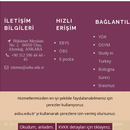
İLETİŞİM
HIZLI
BAĞLANTI
BİLGİLERİ
ERİŞİM
YÖK
Hükümet Meydanı
EBYS
ÖSYM
No: 2 06050 Ulus,
Altındağ, ANKARA
ÖBS
Study in
+90 312 596 44 44 -
E-posta
45
Turkey
isletme@asbu.edu.tr
Bologna
Süreci
Erasmus
Bilgi Edinme
Hizmetlerimizden en iyi şekilde faydalanabilmeniz için
çerezler kullanıyoruz.
asbu.edu.tr' yi kullanarak çerezlere izin vermiş olursunuz.
© 2017 - Ankara Sosyal Bilimler Üniversitesi - Tüm hakkı saklıdır.
Okudum, anladım.
KVKK detayları için tıklayınız.