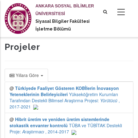
Ana
ANKARA SOSYAL BİLİMLER
içeriğe
ÜNİVERSİTESİ
atla
Siyasal Bilgiler Fakültesi
tional actions
İşletme Bölümü
Projeler