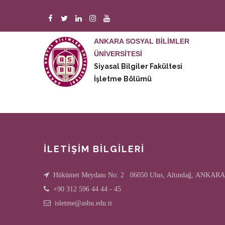
Ana
içeriğe
atla
ANKARA SOSYAL BİLİMLER
ÜNİVERSİTESİ
M
Siyasal Bilgiler Fakültesi
n
İşletme Bölümü
İLETİŞİM BİLGİLERİ
Hükümet Meydanı No: 2 06050 Ulus, Altındağ, ANKARA
+90 312 596 44 44 - 45
isletme@asbu.edu.tr