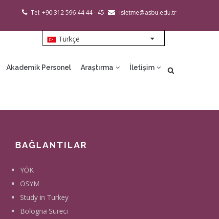
Tel: +90 312 596 44 44 - 45
isletme@asbu.edu.tr
Türkçe
List additional action
Akademik Personel
Araştırma
İletişim
BAĞLANTILAR
YÖK
ÖSYM
Study in Turkey
Bologna Süreci