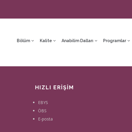
ain
avigation
Bölüm
Kalite
Anabilim Dalları
Programlar
HIZLI ERİŞİM
EBYS
ÖBS
E-posta