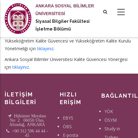
Ana
ANKARA SOSYAL BİLİMLER
içeriğe
ÜNİVERSİTESİ
atla
Siyasal Bilgiler Fakültesi
tional actions
İşletme Bölümü
Yükseköğretim Kalite Güvencesi ve Yükseköğretim Kalite Kurulu
Yönetmeliği için
tıklayınız
.
Ankara Sosyal Bilimler Üniversitesi Kalite Güvencesi Yönergesi
için
tıklayınız
.
İLETİŞİM
HIZLI
BAĞLANTI
BİLGİLERİ
ERİŞİM
YÖK
Hükümet Meydanı
EBYS
ÖSYM
No: 2 06050 Ulus,
Altındağ, ANKARA
ÖBS
Study in
+90 312 596 44 44 -
E-posta
45
Turkey